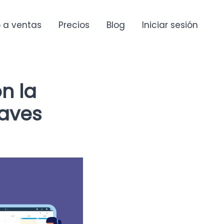
 a ventas
Precios
Blog
Iniciar sesión
n la
laves