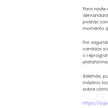
Para nadie 
demandante 
podrás cons
momento que
Por segurid
cambios sob
o reprogram
plataforma
Además, pu
máximo tod
sobre cómo 
https://so