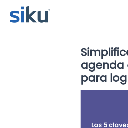
Simplifi
agenda e
para log