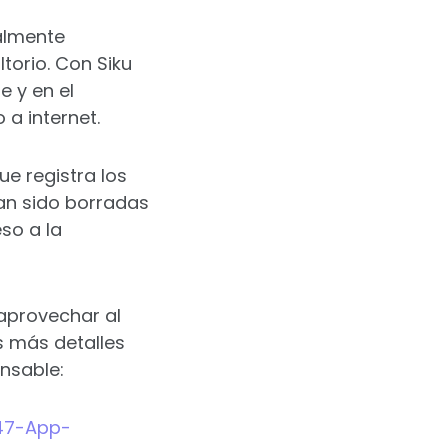
ealmente
torio. Con Siku
e y en el
 a internet.
e registra los
an sido borradas
so a la
 aprovechar al
s más detalles
nsable:
847-App-