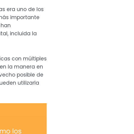
as era uno de los
más importante
s han
l, incluida la
icas con múltiples
bien la manera en
ovecho posible de
eden utilizarla