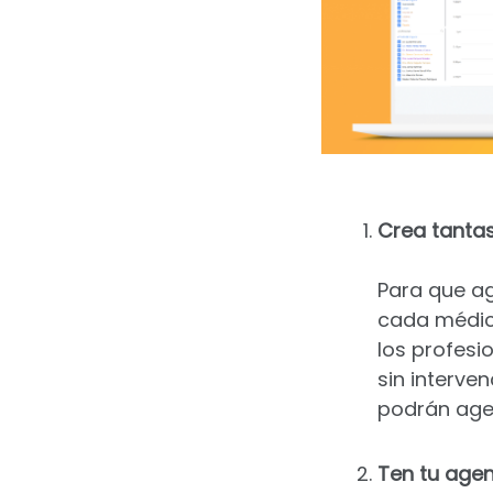
Crea tanta
Para que ag
cada médico
los profesi
sin interve
podrán agen
Ten tu agen