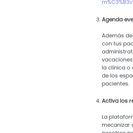
m%C3%B3vil
Agenda even
Además de t
con tus pac
administrat
vacaciones
la clínica o
de los espa
pacientes.
Activa los 
La platafor
mecanizar a
nosotros po