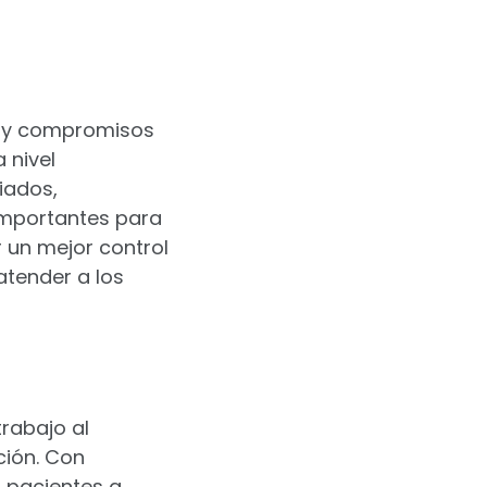
s y compromisos
 nivel
iados,
importantes para
r un mejor control
atender a los
rabajo al
ción. Con
s pacientes a